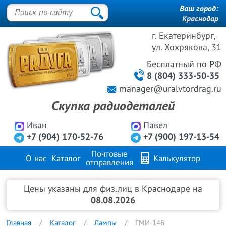
Ваш город:
Краснодар
г. Екатеринбург,
ул. Хохрякова, 31
Бесплатный
по РФ
8 (804) 333-50-35
manager@uralvtordrag.ru
Скупка радиодеталей
Иван
Павел
+7 (904) 170-52-76
+7 (900) 197-13-54
Почтовые
О нас
Каталог
Калькулятор
отправления
Продажа металлов
FAQ
Контакты
Цены указаны для физ.лиц в Краснодаре на
08.08.2026
Главная
Каталог
Лампы
ГМИ-14Б