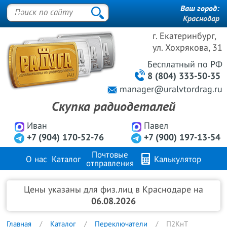
Ваш город:
Краснодар
г. Екатеринбург,
ул. Хохрякова, 31
Бесплатный
по РФ
8 (804) 333-50-35
manager@uralvtordrag.ru
Скупка радиодеталей
Иван
Павел
+7 (904) 170-52-76
+7 (900) 197-13-54
Почтовые
О нас
Каталог
Калькулятор
отправления
Продажа металлов
FAQ
Контакты
Цены указаны для физ.лиц в Краснодаре на
06.08.2026
Главная
Каталог
Переключатели
П2КнТ