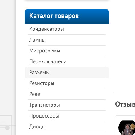
Каталог товаров
Конденсаторы
Лампы
Микросхемы
Переключатели
Разъемы
Резисторы
Реле
Отзыв
Транзисторы
Процессоры
Анна Молочкова
Диоды
08.04.2024
Яндекс.Карты