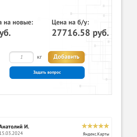
а на новые:
Цена на б/у:
уб.
27716.58 руб.
Добавить
кг
Задать вопрос
Анатолий И.
С
15.03.2024
0
Яндекс.Карты