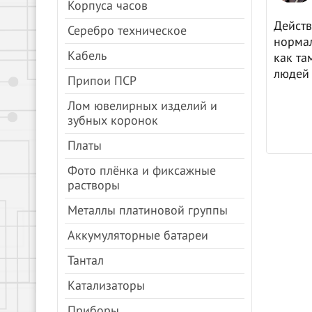
Корпуса часов
цены, все быстро.
Действ
Серебро техническое
нормал
Кабель
как та
людей 
Припои ПСР
Лом ювелирных изделий и
зубных коронок
Платы
Фото плёнка и фиксажные
растворы
Металлы платиновой группы
Аккумуляторные батареи
Тантал
Катализаторы
Приборы