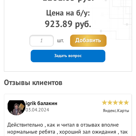
Цена на б/у:
923.89 руб.
Добавить
шт.
Задать вопрос
Отзывы клиентов
igrik балакин
03.04.2024
ы
Яндекс.Карты
Действительно , как и читал в отзывах вполне
нормальные ребята , хороший зал ожидания , так