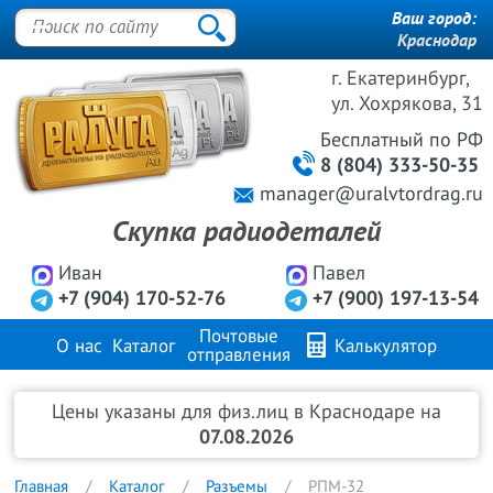
Ваш город:
Краснодар
г. Екатеринбург,
ул. Хохрякова, 31
Бесплатный
по РФ
8 (804) 333-50-35
manager@uralvtordrag.ru
Скупка радиодеталей
Иван
Павел
+7 (904) 170-52-76
+7 (900) 197-13-54
Почтовые
О нас
Каталог
Калькулятор
отправления
Продажа металлов
FAQ
Контакты
Цены указаны для физ.лиц в Краснодаре на
07.08.2026
Главная
Каталог
Разъемы
РПМ-32