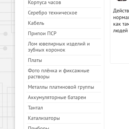
Корпуса часов
цены, все быстро.
Действ
Серебро техническое
нормал
Кабель
как та
людей 
Припои ПСР
Лом ювелирных изделий и
зубных коронок
Платы
Фото плёнка и фиксажные
растворы
Металлы платиновой группы
Аккумуляторные батареи
Тантал
Катализаторы
Приборы