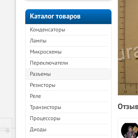
Каталог товаров
Конденсаторы
Лампы
Микросхемы
Переключатели
Разъемы
Резисторы
Реле
Отзыв
Транзисторы
Процессоры
Анна Молочкова
Диоды
08.04.2024
Яндекс.Карты