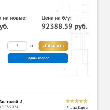
а на новые:
Цена на б/у:
уб.
92388.59 руб.
Добавить
кг
Задать вопрос
Анатолий И.
С
15.03.2024
0
Яндекс.Карты