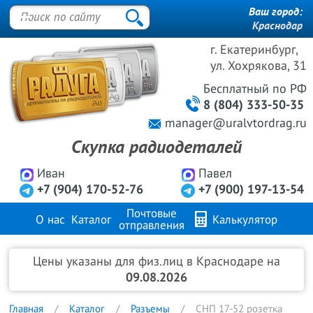
Ваш город:
Краснодар
г. Екатеринбург,
ул. Хохрякова, 31
Бесплатный
по РФ
8 (804) 333-50-35
manager@uralvtordrag.ru
Скупка радиодеталей
Иван
Павел
+7 (904) 170-52-76
+7 (900) 197-13-54
Почтовые
О нас
Каталог
Калькулятор
отправления
Продажа металлов
FAQ
Контакты
Цены указаны для физ.лиц в Краснодаре на
09.08.2026
Главная
Каталог
Разъемы
СНП 17-52 розетка