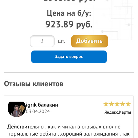
Цена на б/у:
923.89 руб.
Добавить
шт.
Задать вопрос
Отзывы клиентов
igrik балакин
03.04.2024
ы
Яндекс.Карты
Действительно , как и читал в отзывах вполне
нормальные ребята , хороший зал ожидания , так