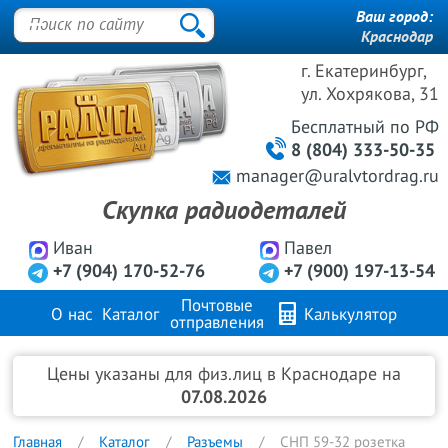
Ваш город:
Краснодар
г. Екатеринбург,
ул. Хохрякова, 31
Бесплатный
по РФ
8 (804) 333-50-35
manager@uralvtordrag.ru
Скупка радиодеталей
Иван
Павел
+7 (904) 170-52-76
+7 (900) 197-13-54
Почтовые
О нас
Каталог
Калькулятор
отправления
Продажа металлов
FAQ
Контакты
Цены указаны для физ.лиц в Краснодаре на
07.08.2026
Главная
Каталог
Разъемы
СНП 59-32 розетка