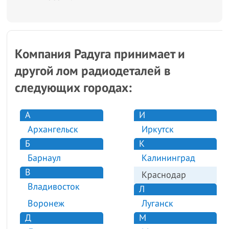
Компания Радуга принимает и
другой лом радиодеталей в
следующих городах:
А
И
Архангельск
Иркутск
Б
К
Барнаул
Калининград
В
Краснодар
Владивосток
Л
Воронеж
Луганск
Д
М