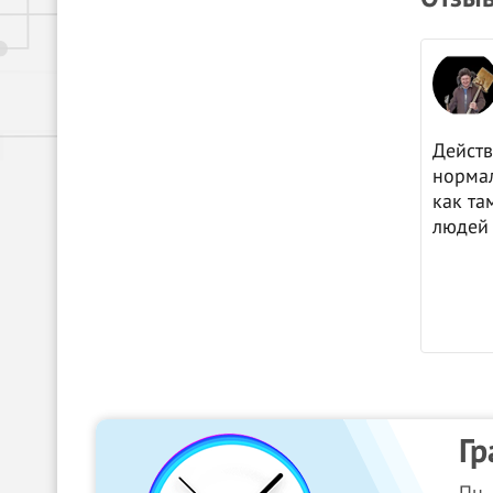
igrik балакин
03.04.2024
Яндекс.Карты
Действительно , как и читал в о
нормальные ребята , хороший за
как там очередь значит лучший п
людей и мой глаз не обмануть ))
Гр