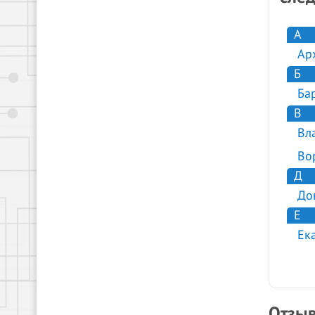
А
Ар
Б
Ба
В
Вл
Во
Д
До
Е
Ек
Отзыв