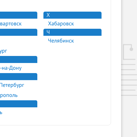
Х
вартовск
Хабаровск
Ч
Челябинск
ург
-на-Дону
Петербург
рополь
ь