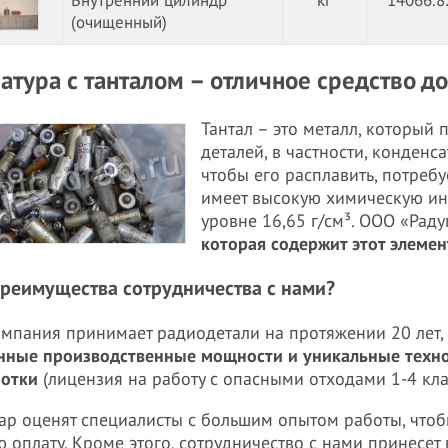
Внутренний цилиндр
кг
14066.8
(очищенный)
атура с танталом – отличное средство д
Тантал – это металл, который
деталей, в частности, конденс
чтобы его расплавить, потребу
имеет высокую химическую ине
уровне 16,65 г/см³. ООО «Рад
которая содержит этот элемен
преимущества сотрудничества с нами?
мпания принимает радиодетали на протяжении 20 лет,
нные производственные мощности и уникальные техн
ботки
(лицензия на работу с опасными отходами 1-4 кла
ар оценят специалисты с большим опытом работы, что
 оплату. Кроме этого, сотрудничество с нами принесет 