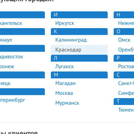
И
Н
хангельск
Иркутск
Нижне
К
О
рнаул
Калининград
Омск
Краснодар
Оренб
адивосток
Л
Р
ронеж
Луганск
Ростов
М
С
нецк
Магадан
Санкт-
Москва
Симфе
атеринбург
Т
Мурманск
Тюмен
ы клиентов