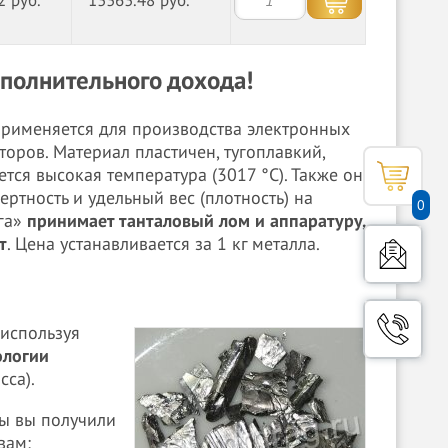
2 руб.
13363.48 руб.
ополнительного дохода!
 применяется для производства электронных
аторов. Материал пластичен, тугоплавкий,
ется высокая температура (3017 °C). Также он
ртность и удельный вес (плотность) на
0
уга»
принимает танталовый лом и аппаратуру,
т
. Цена устанавливается за 1 кг металла.
 используя
ологии
сса).
бы вы получили
вам: