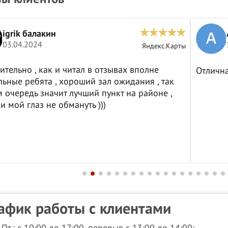
Анатолий И.
15.03.2024
Яндекс.Карты
тзывах вполне
Отличная компания 👍
л ожидания , так
ункт на районе ,
)
афик работы с клиентами